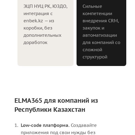
ЭЦП НУЦ РК, ЮЗДО,
Сильные
интеграция с
компетенции
enbek.kz — из
внедрения CRM,
коробки, без
закупок и
дополнительных
автоматизации
доработок
для компаний со
сложной
структурой
ELMA365 для компаний из
Республики Казахстан
Low-code платформа.
Создавайте
приложения под свои нужды без