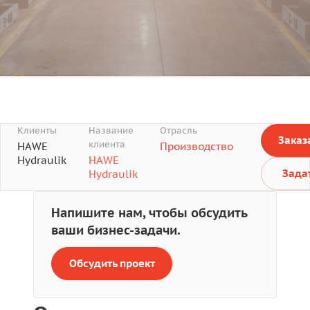
Клиенты
Название
Отрасль
Заказ
клиента
HAWE
Производство
Hydraulik
HAWE
Зада
Hydraulik
Напишите нам, чтобы обсудить
ваши бизнес-задачи.
Обсудить проект