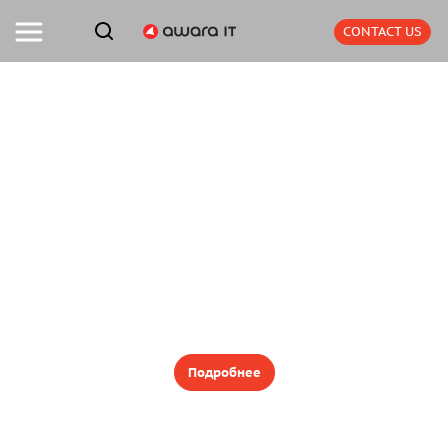
CONTACT US
Зеленая энергия компании Enapter
становится доступнее благодаря Azure
Services
Подробнее