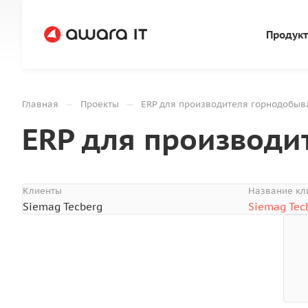
Продук
—
—
Главная
Проекты
ERP для производителя горнодобы
ERP для производ
Клиенты
Название кл
Siemag Tecberg
Siemag Tec