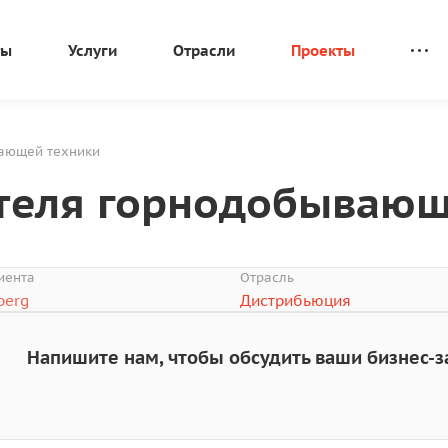
ты
Услуги
Отрасли
Проекты
вающей техники
ителя горнодобывающ
иента
Отрасль
berg
Дистрибьюция
Напишите нам, чтобы обсудить ваши бизнес-з