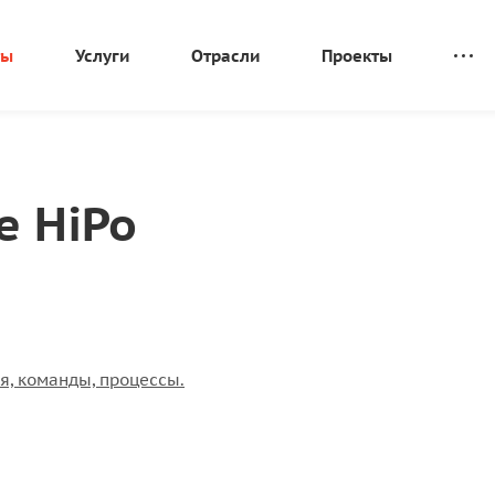
ты
Услуги
Отрасли
Проекты
е HiPo
я, команды, процессы.